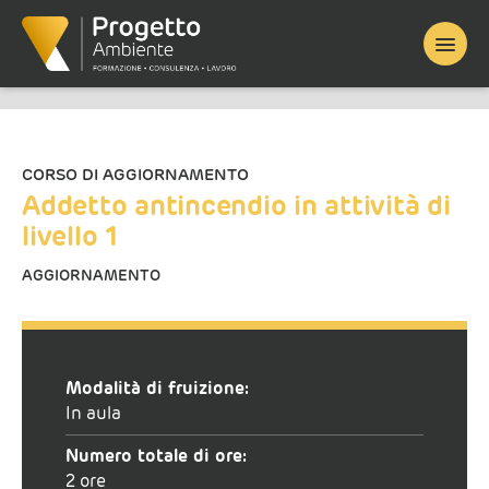
Home
/
Corso finanziato
/ Addetto antincendio in attività di livello
1
CORSO DI AGGIORNAMENTO
Addetto antincendio in attività di
livello 1
AGGIORNAMENTO
Modalità di fruizione:
In aula
Numero totale di ore:
2 ore