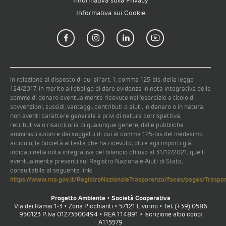
Informativa sulla Privacy
Informativa sui Cookie
In relazione al disposto di cui all'art. 1, comma 125-bis, della legge
124/2017, in merito all'obbligo di dare evidenza in nota integrativa delle
somme di denaro eventualmente ricevute nell'esercizio a titolo di
sovvenzioni, sussidi, vantaggi, contributi o aiuti, in denaro o in natura,
non aventi carattere generale e privi di natura corrispettiva,
retributiva o risarcitoria di qualunque genere, dalle pubbliche
amministrazioni e dai soggetti di cui al comma 125-bis del medesimo
articolo, la Società attesta che ha ricevuto, oltre agli importi già
indicati nella nota integrativa del bilancio chiuso al 31/12/2021, quelli
eventualmente presenti sul Registro Nazionale Aiuti di Stato,
consultabile al seguente link:
https://www.rna.gov.it/RegistroNazionaleTrasparenza/faces/pages/Traspar
Progetto Ambiente • Società Cooperativa
Via dei Ramai 1-3 • Zona Picchianti • 57121 Livorno • Tel. (+39) 0586
950123 P.Iva 01273500494 • REA 114891 • Iscrizione albo coop:
A115579